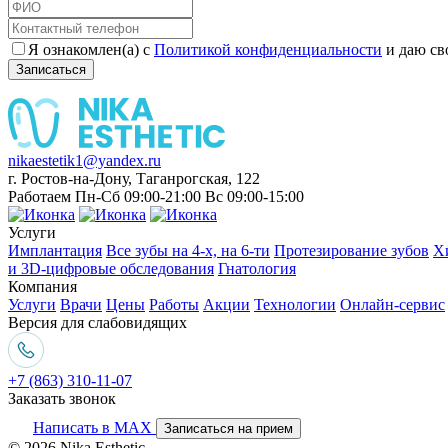
Я ознакомлен(а) с
Политикой конфиденциальности
и даю св
Записаться
nikaestetik1@yandex.ru
г. Ростов-на-Дону, Таганрогская, 122
Работаем Пн-Сб 09:00-21:00 Вс 09:00-15:00
Услуги
Имплантация
Все зубы на 4-х, на 6-ти
Протезирование зубов
Х
и 3D-цифровые обследования
Гнатология
Компания
Услуги
Врачи
Цены
Работы
Акции
Технологии
Онлайн-сервис
Версия для слабовидящих
+7 (863) 310-11-07
Заказать звонок
Написать в MAX
Записаться на прием
© 2026 Nika Esthetic