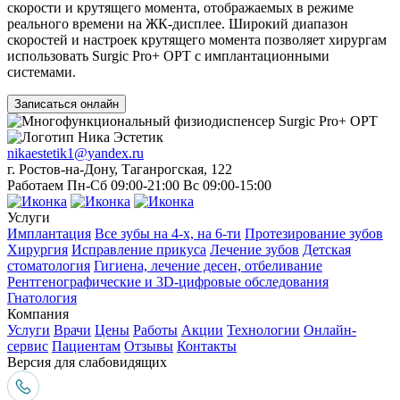
скорости и крутящего момента, отображаемых в режиме
реального времени на ЖК-дисплее. Широкий диапазон
скоростей и настроек крутящего момента позволяет хирургам
использовать Surgic Pro+ OPT с имплантационными
системами.
Записаться онлайн
nikaestetik1@yandex.ru
г. Ростов-на-Дону, Таганрогская, 122
Работаем Пн-Сб 09:00-21:00 Вс 09:00-15:00
Услуги
Имплантация
Все зубы на 4-х, на 6-ти
Протезирование зубов
Хирургия
Исправление прикуса
Лечение зубов
Детская
стоматология
Гигиена, лечение десен, отбеливание
Рентгенографические и 3D-цифровые обследования
Гнатология
Компания
Услуги
Врачи
Цены
Работы
Акции
Технологии
Онлайн-
сервис
Пациентам
Отзывы
Контакты
Версия для слабовидящих