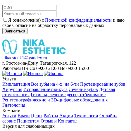
Я ознакомлен(а) с
Политикой конфиденциальности
и даю
свое Согласие на обработку персональных данных
Записаться
nikaestetik1@yandex.ru
г. Ростов-на-Дону, Таганрогская, 122
Работаем Пн-Сб 09:00-21:00 Вс 09:00-15:00
Услуги
Имплантация
Все зубы на 4-х, на 6-ти
Протезирование зубов
Хирургия
Исправление прикуса
Лечение зубов
Детская
стоматология
Гигиена, лечение десен, отбеливание
Рентгенографические и 3D-цифровые обследования
Гнатология
Компания
Услуги
Врачи
Цены
Работы
Акции
Технологии
Онлайн-
сервис
Пациентам
Отзывы
Контакты
Версия для слабовидящих