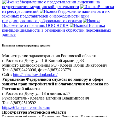
Уведомление о предоставлении лицензии на
осуществление медицинской деятельности
Выписка
из реестра лицензий
Уведомление пациентов и их
законных представителей о необходимости дачи
информированного добровольного согласия
Положение о гарантиях ООО НИКА
Политика
конфиденциальности в отношении обработки персональных
данных
Контакты контролирующих органов
Министерство здравоохранения Ростовской области
г. Ростов-на-Дону, ул. 1-й Конной армии, д.33
Министр здравоохранения РО - Кобзев Юрий Викторович
Тел: 8(863)2423096, факс 8(863)2237791
Сайт:
http://minzdrav.donland.ru/
Управление Федеральной службы по надзору в сфере
защиты прав потребителей и благополучия человека по
Ростовской области
г. Ростов-на-Дону, ул. 18-я линия, д.17
Руководитель - Ковалев Евгений Владимирович
Тел: 8(863)2510592
https://61.rospotrebnadzor.ru/
Прокуратура Ростовской области
Ростовская область, г. Ростов-на-Дону, пер. Халтуринский,