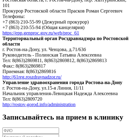
101
Прокурор Ростовской области Прасков Роман Сергеевич
Телефоны:
+7 (863) 210-55-99 (Дежурный прокурор)
+7 (863) 210-55-94 (Общая канцелярия)
https://epp.genproc.gov.ru/web/proc_61
Территориальный орган Росздравнадзора по Ростовской
области
г. Ростов-на-Дону, ул. Ченцова, д.71/63б
Руководитель - Полинская Татьяна Алексеевна
Тел: 8(863)2869811, 8(863)2869812, 8(863)2869813
Факс: 8(863)2869817
Приемная: 8(863)2869816
http://61reg.roszdravnadzor.ru/
Управление здравоохранения города Ростова-на-Дону
г. Ростов-на-Дону, ул.15-я Линия, 11/11
Начальник управления-Левицкая Надежда Алексеевна
Тел: 8(863)2809720
http://rostov-gorod.info/administration
Записывайтесь на прием в клинику