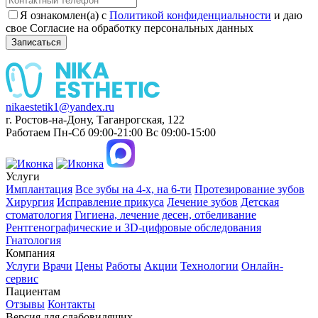
Я ознакомлен(а) с
Политикой конфиденциальности
и даю
свое Согласие на обработку персональных данных
Записаться
nikaestetik1@yandex.ru
г. Ростов-на-Дону, Таганрогская, 122
Работаем Пн-Сб 09:00-21:00 Вс 09:00-15:00
Услуги
Имплантация
Все зубы на 4-х, на 6-ти
Протезирование зубов
Хирургия
Исправление прикуса
Лечение зубов
Детская
стоматология
Гигиена, лечение десен, отбеливание
Рентгенографические и 3D-цифровые обследования
Гнатология
Компания
Услуги
Врачи
Цены
Работы
Акции
Технологии
Онлайн-
сервис
Пациентам
Отзывы
Контакты
Версия для слабовидящих