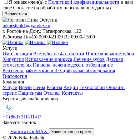
Я ознакомлен(а) с
Политикой конфиденциальности
и даю
свое Согласие на обработку персональных данных
Записаться
nikaestetik1@yandex.ru
г. Ростов-на-Дону, Таганрогская, 122
Работаем Пн-Сб 09:00-21:00 Вс 09:00-15:00
Услуги
Имплантация
Все зубы на 4-х, на 6-ти
Протезирование зубов
Хирургия
Исправление прикуса
Лечение зубов
Детская
стоматология
Гигиена, лечение десен, отбеливание
Рентгенографические и 3D-цифровые обследования
Гнатология
Компания
Услуги
Врачи
Цены
Работы
Акции
Технологии
Онлайн-
сервис
Пациентам
Отзывы
Контакты
Версия для слабовидящих
+7 (863) 310-11-07
Заказать звонок
Написать в MAX
Записаться на прием
© 2026 Nika Esthetic