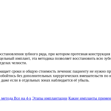
становления зубного ряда, при котором протезная конструкция 
ельный имплант, эта методика позволяет восстановить всю зубн
тделах челюсти.
ращает сроки и общую стоимость лечения: пациенту не нужно п
обойтись без дополнительных хирургических вмешательств по 
 даже если в отдельных зонах наблюдается её убыль.
метода Все на 4-х
Этапы имплантации
Какие импланты примен