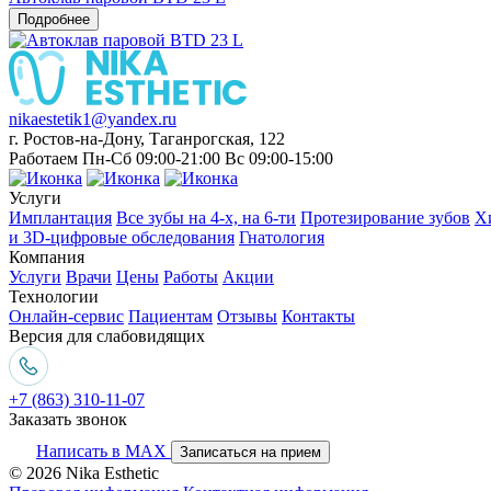
Подробнее
nikaestetik1@yandex.ru
г. Ростов-на-Дону, Таганрогская, 122
Работаем Пн-Сб 09:00-21:00 Вс 09:00-15:00
Услуги
Имплантация
Все зубы на 4-х, на 6-ти
Протезирование зубов
Х
и 3D-цифровые обследования
Гнатология
Компания
Услуги
Врачи
Цены
Работы
Акции
Технологии
Онлайн-сервис
Пациентам
Отзывы
Контакты
Версия для слабовидящих
+7 (863) 310-11-07
Заказать звонок
Написать в MAX
Записаться на прием
© 2026 Nika Esthetic