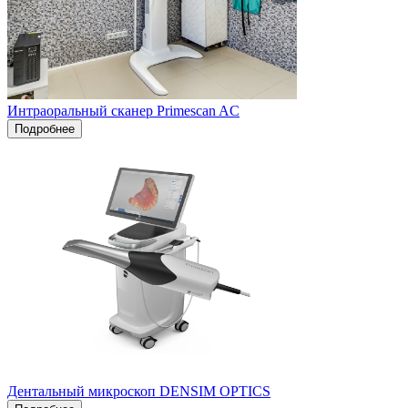
Интраоральный сканер Primescan AC
Подробнее
Дентальный микроскоп DENSIM OPTICS