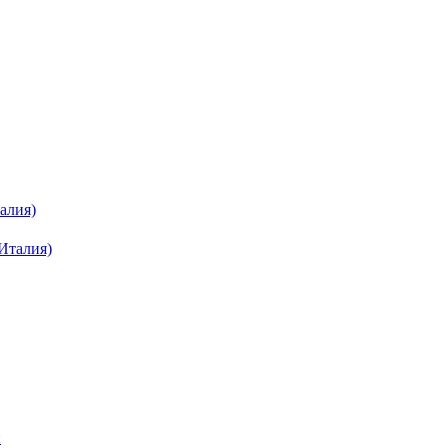
алия)
й