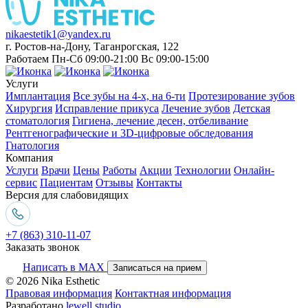
nikaestetik1@yandex.ru
г. Ростов-на-Дону, Таганрогская, 122
Работаем Пн-Сб 09:00-21:00 Вс 09:00-15:00
Услуги
Имплантация
Все зубы на 4-х, на 6-ти
Протезирование зубов
Хирургия
Исправление прикуса
Лечение зубов
Детская
стоматология
Гигиена, лечение десен, отбеливание
Рентгенографические и 3D-цифровые обследования
Гнатология
Компания
Услуги
Врачи
Цены
Работы
Акции
Технологии
Онлайн-
сервис
Пациентам
Отзывы
Контакты
Версия для слабовидящих
+7 (863) 310-11-07
Заказать звонок
Написать в MAX
Записаться на прием
© 2026 Nika Esthetic
Правовая информация
Контактная информация
Разработано
lewell.studio