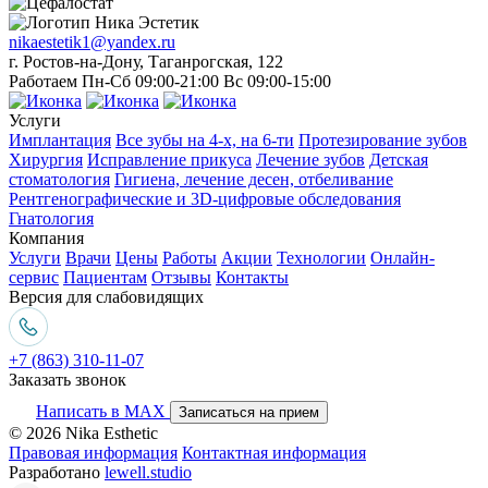
nikaestetik1@yandex.ru
г. Ростов-на-Дону, Таганрогская, 122
Работаем Пн-Сб 09:00-21:00 Вс 09:00-15:00
Услуги
Имплантация
Все зубы на 4-х, на 6-ти
Протезирование зубов
Хирургия
Исправление прикуса
Лечение зубов
Детская
стоматология
Гигиена, лечение десен, отбеливание
Рентгенографические и 3D-цифровые обследования
Гнатология
Компания
Услуги
Врачи
Цены
Работы
Акции
Технологии
Онлайн-
сервис
Пациентам
Отзывы
Контакты
Версия для слабовидящих
+7 (863) 310-11-07
Заказать звонок
Написать в MAX
Записаться на прием
© 2026 Nika Esthetic
Правовая информация
Контактная информация
Разработано
lewell.studio