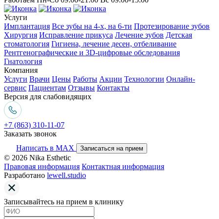
Услуги
Имплантация
Все зубы на 4-х, на 6-ти
Протезирование зубов
Хирургия
Исправление прикуса
Лечение зубов
Детская
стоматология
Гигиена, лечение десен, отбеливание
Рентгенографические и 3D-цифровые обследования
Гнатология
Компания
Услуги
Врачи
Цены
Работы
Акции
Технологии
Онлайн-
сервис
Пациентам
Отзывы
Контакты
Версия для слабовидящих
+7 (863) 310-11-07
Заказать звонок
Написать в MAX
Записаться на прием
© 2026 Nika Esthetic
Правовая информация
Контактная информация
Разработано
lewell.studio
Записывайтесь на прием в клинику