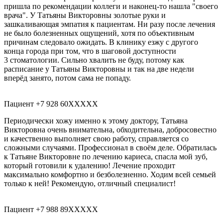
пришла по рекомендации коллеги и наконец-то нашла "своего
врача". У Татьяны Викторовны золотые руки и
зашкаливающая эмпатия к пациентам. Ни разу после лечения
не было болезненных ощущений, хотя по объективным
причинам следовало ожидать. В клинику езжу с другого
конца города при том, что в шаговой доступности
3 стоматологии​. Сильно хвалить не буду, потому как
расписание у Татьяны Викторовны и так на две недели
вперёд занято, потом сама не попаду.
Пациент +7 928 60XXXXX
Периодически хожу именно к этому доктору, Татьяна
Викторовна очень внимательна, обходительна, добросовестно
и качественно выполняет свою работу, справляется со
сложными случаями. Профессионал в своём деле. Обратилась
к Татьяне Викторовне по лечению кариеса​, спасла мой зуб,
который готовили к удалению! Лечение проходит
максимально комфортно и безболезненно. Ходим всей семьей
только к ней! Рекомендую, отличный специалист!
Пациент +7 988 89XXXXX