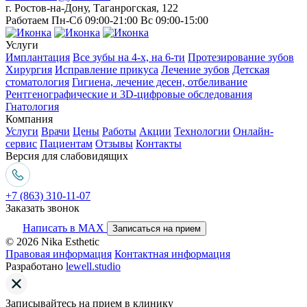
г. Ростов-на-Дону, Таганрогская, 122
Работаем Пн-Сб 09:00-21:00 Вс 09:00-15:00
Услуги
Имплантация
Все зубы на 4-х, на 6-ти
Протезирование зубов
Хирургия
Исправление прикуса
Лечение зубов
Детская
стоматология
Гигиена, лечение десен, отбеливание
Рентгенографические и 3D-цифровые обследования
Гнатология
Компания
Услуги
Врачи
Цены
Работы
Акции
Технологии
Онлайн-
сервис
Пациентам
Отзывы
Контакты
Версия для слабовидящих
+7 (863) 310-11-07
Заказать звонок
Написать в MAX
Записаться на прием
© 2026 Nika Esthetic
Правовая информация
Контактная информация
Разработано
lewell.studio
Записывайтесь на прием в клинику