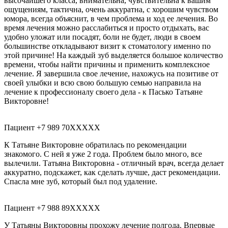
высочайшего класса, внимательна, чувствительна к вашим
ощущениям, тактична, очень аккуратна, с хорошим чувством
юмора, всегда объяснит, в чем проблема и ход ее лечения. Во
время лечения можно расслабиться и просто отдыхать, вас
удобно уложат или посадят, боли не будет, люди в своем
большинстве откладывают визит к стоматологу именно по
этой причине! На каждый зуб выделяется большое количество
времени, чтобы найти причины и применить комплексное
лечение. Я завершила свое лечение, нахожусь на позитиве от
своей улыбки и всю свою большую семью направила на
лечение к профессионалу своего дела - к Пасько Татьяне
Викторовне!
Пациент +7 989 70XXXXX
К Татьяне Викторовне обратилась по рекомендации
знакомого. С ней я уже 2 года. Проблем было много, все
вылечили. Татьяна Викторовна - отличный врач, всегда делает
аккуратно, подскажет, как сделать лучше, даст рекомендации.
Спасла мне зуб, который был под удаление.
Пациент +7 988 89XXXXX
У Татьяны Викторовны прохожу лечение полгода. Впервые