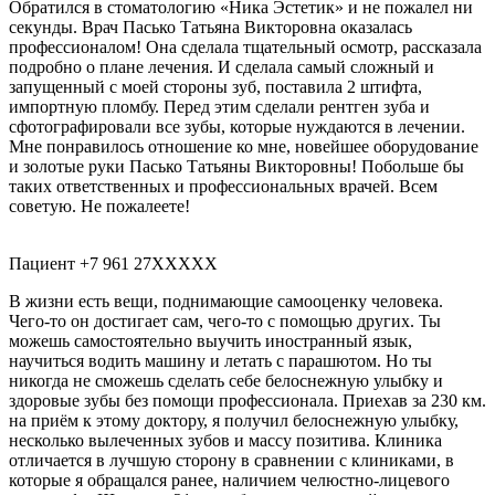
Обратился в стоматологию​ «Ника Эстетик» и не пожалел ни
секунды. Врач Пасько Татьяна Викторовна оказалась
профессионалом! Она сделала тщательный осмотр, рассказала
подробно о плане лечения. И сделала самый сложный и
запущенный с моей стороны зуб, поставила 2 штифта,
импортную пломбу. Перед этим сделали рентген​ зуба и
сфотографировали все зубы, которые нуждаются в лечении.
Мне понравилось отношение ко мне, новейшее оборудование
и золотые руки Пасько Татьяны Викторовны! Побольше бы
таких ответственных и профессиональных врачей. Всем
советую. Не пожалеете!
Пациент +7 961 27XXXXX
В жизни есть вещи, поднимающие самооценку человека.
Чего-то он достигает сам, чего-то с помощью других. Ты
можешь самостоятельно выучить иностранный язык,
научиться водить машину и летать с парашютом. Но ты
никогда не сможешь сделать себе белоснежную улыбку и
здоровые зубы без помощи профессионала. Приехав за 230 км.
на приём к этому доктору, я получил белоснежную улыбку,
несколько вылеченных зубов и массу позитива. Клиника
отличается в лучшую сторону в сравнении с клиниками, в
которые я обращался ранее, наличием челюстно-лицевого