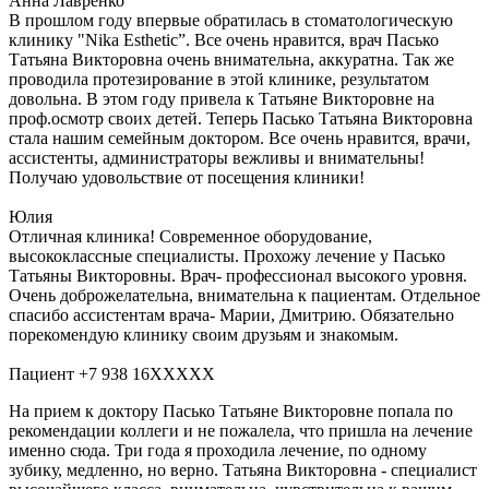
Анна Лавренко
В прошлом году впервые обратилась в стоматологическую
клинику "Nika Esthetic”. Все очень нравится, врач Пасько
Татьяна Викторовна очень внимательна, аккуратна. Так же
проводила протезирование в этой клинике, результатом
довольна. В этом году привела к Татьяне Викторовне на
проф.осмотр своих детей. Теперь Пасько Татьяна Викторовна
стала нашим семейным доктором. Все очень нравится, врачи,
ассистенты, администраторы вежливы и внимательны!
Получаю удовольствие от посещения клиники!
Юлия
Отличная клиника! Современное оборудование,
высококлассные специалисты. Прохожу лечение у Пасько
Татьяны Викторовны. Врач- профессионал высокого уровня.
Очень доброжелательна, внимательна к пациентам. Отдельное
спасибо ассистентам врача- Марии, Дмитрию. Обязательно
порекомендую клинику своим друзьям и знакомым.
Пациент +7 938 16XXXXX
На прием к доктору Пасько Татьяне Викторовне попала по
рекомендации коллеги и не пожалела, что пришла на лечение
именно сюда. Три года я проходила лечение, по одному
зубику, медленно, но верно. Татьяна Викторовна - специалист