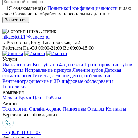
Я ознакомлен(а) с
Политикой конфиденциальности
и даю
свое Согласие на обработку персональных данных
Записаться
nikaestetik1@yandex.ru
г. Ростов-на-Дону, Таганрогская, 122
Работаем Пн-Сб 09:00-21:00 Вс 09:00-15:00
Услуги
Имплантация
Все зубы на 4-х, на 6-ти
Протезирование зубов
Хирургия
Исправление прикуса
Лечение зубов
Детская
стоматология
Гигиена, лечение десен, отбеливание
Рентгенографические и 3D-цифровые обследования
Гнатология
Компания
Услуги
Врачи
Цены
Работы
Акции
Технологии
Онлайн-сервис
Пациентам
Отзывы
Контакты
Версия для слабовидящих
+7 (863) 310-11-07
Заказать звонок