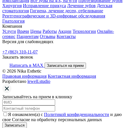
Имплантация
Все зубы на 4-х, на 6-ти
Протезирование зубов
Хирургия
Исправление прикуса
Лечение зубов
Детская
стоматология
Гигиена, лечение десен, отбеливание
Рентгенографические и 3D-цифровые обследования
Гнатология
Компания
Услуги
Врачи
Цены
Работы
Акции
Технологии
Онлайн-
сервис
Пациентам
Отзывы
Контакты
Версия для слабовидящих
+7 (863) 310-11-07
Заказать звонок
Написать в MAX
Записаться на прием
© 2026 Nika Esthetic
Правовая информация
Контактная информация
Разработано
lewell.studio
Записывайтесь на прием в клинику
Я ознакомлен(а) с
Политикой конфиденциальности
и даю
свое Согласие на обработку персональных данных
Записаться