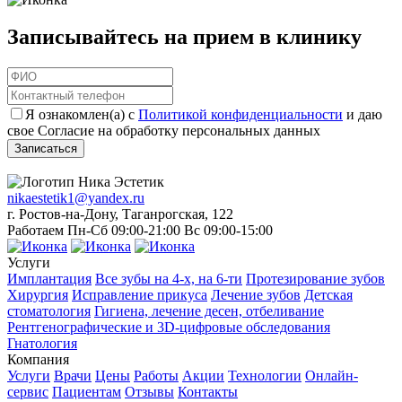
Записывайтесь на прием в клинику
Я ознакомлен(а) с
Политикой конфиденциальности
и даю
свое Согласие на обработку персональных данных
Записаться
nikaestetik1@yandex.ru
г. Ростов-на-Дону, Таганрогская, 122
Работаем Пн-Сб 09:00-21:00 Вс 09:00-15:00
Услуги
Имплантация
Все зубы на 4-х, на 6-ти
Протезирование зубов
Хирургия
Исправление прикуса
Лечение зубов
Детская
стоматология
Гигиена, лечение десен, отбеливание
Рентгенографические и 3D-цифровые обследования
Гнатология
Компания
Услуги
Врачи
Цены
Работы
Акции
Технологии
Онлайн-
сервис
Пациентам
Отзывы
Контакты