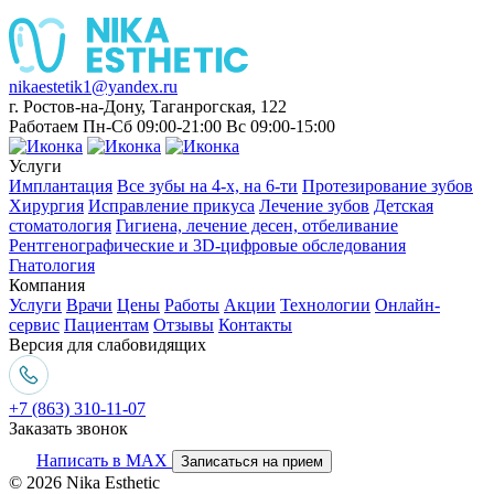
nikaestetik1@yandex.ru
г. Ростов-на-Дону, Таганрогская, 122
Работаем Пн-Сб 09:00-21:00 Вс 09:00-15:00
Услуги
Имплантация
Все зубы на 4-х, на 6-ти
Протезирование зубов
Хирургия
Исправление прикуса
Лечение зубов
Детская
стоматология
Гигиена, лечение десен, отбеливание
Рентгенографические и 3D-цифровые обследования
Гнатология
Компания
Услуги
Врачи
Цены
Работы
Акции
Технологии
Онлайн-
сервис
Пациентам
Отзывы
Контакты
Версия для слабовидящих
+7 (863) 310-11-07
Заказать звонок
Написать в MAX
Записаться на прием
© 2026 Nika Esthetic