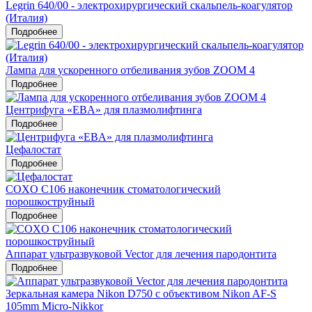
Legrin 640/00 - электрохирургический скальпель-коагулятор
(Италия)
Подробнее
Лампа для ускоренного отбеливания зубов ZOOM 4
Подробнее
Центрифуга «EBA» для плазмолифтинга
Подробнее
Цефалостат
Подробнее
COXO C106 наконечник стоматологический
порошкоструйный
Подробнее
Аппарат ультразвуковой Vector для лечения пародонтита
Подробнее
Зеркальная камера Nikon D750 c объективом Nikon AF-S
105mm Micro-Nikkor