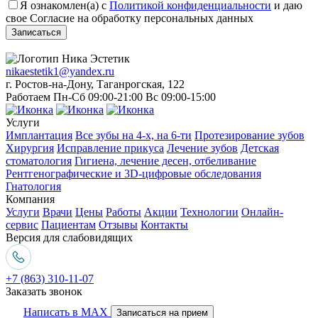
Я ознакомлен(а) с
Политикой конфиденциальности
и даю
свое Согласие на обработку персональных данных
Записаться
nikaestetik1@yandex.ru
г. Ростов-на-Дону, Таганрогская, 122
Работаем Пн-Сб 09:00-21:00 Вс 09:00-15:00
Услуги
Имплантация
Все зубы на 4-х, на 6-ти
Протезирование зубов
Хирургия
Исправление прикуса
Лечение зубов
Детская
стоматология
Гигиена, лечение десен, отбеливание
Рентгенографические и 3D-цифровые обследования
Гнатология
Компания
Услуги
Врачи
Цены
Работы
Акции
Технологии
Онлайн-
сервис
Пациентам
Отзывы
Контакты
Версия для слабовидящих
+7 (863) 310-11-07
Заказать звонок
Написать в MAX
Записаться на прием