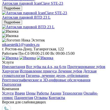
Автоклав паровой IcanClave STE-23
Подробнее
Автоклав паровой BTD 23 L
Подробнее
nikaestetik1@yandex.ru
г. Ростов-на-Дону, Таганрогская, 122
Работаем Пн-Сб 09:00-21:00 Вс 09:00-15:00
Услуги
Имплантация
Все зубы на 4-х, на 6-ти
Протезирование зубов
Хирургия
Исправление прикуса
Лечение зубов
Детская
стоматология
Гигиена, лечение десен, отбеливание
Рентгенографические и 3D-цифровые обследования
Гнатология
Компания
Услуги
Врачи
Цены
Работы
Акции
Технологии
Онлайн-
сервис
Пациентам
Отзывы
Контакты
Версия для слабовидящих