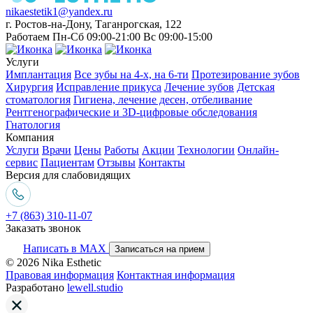
nikaestetik1@yandex.ru
г. Ростов-на-Дону, Таганрогская, 122
Работаем Пн-Сб 09:00-21:00 Вс 09:00-15:00
Услуги
Имплантация
Все зубы на 4-х, на 6-ти
Протезирование зубов
Хирургия
Исправление прикуса
Лечение зубов
Детская
стоматология
Гигиена, лечение десен, отбеливание
Рентгенографические и 3D-цифровые обследования
Гнатология
Компания
Услуги
Врачи
Цены
Работы
Акции
Технологии
Онлайн-
сервис
Пациентам
Отзывы
Контакты
Версия для слабовидящих
+7 (863) 310-11-07
Заказать звонок
Написать в MAX
Записаться на прием
© 2026 Nika Esthetic
Правовая информация
Контактная информация
Разработано
lewell.studio